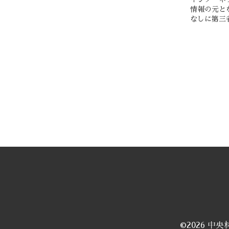
情報の元と
なしに第三
©2026
中央