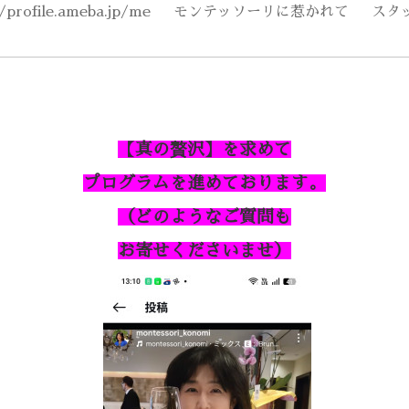
//profile.ameba.jp/me
モンテッソーリに惹かれて
スタ
【真の贅沢】を求めて
プログラムを進めております。
（どのようなご質問も
お寄せくださいませ）