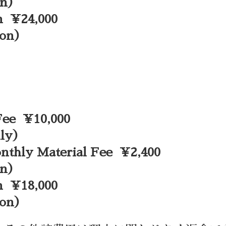
on）
n ¥24,000
son）
ee ¥10,000
ily）
y Material Fee ¥2,400
on）
n ¥18,000
son）